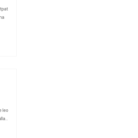
tpat
rna
e leo
ullam