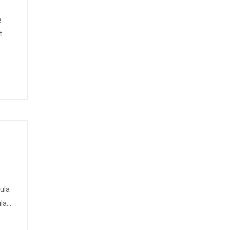
e
t
cula
la