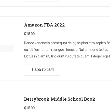
Amazon FBA 2022
$
15.00
Donec venenatis consequat dolor, ac pharetra sapien fe
eu. Ut fermentum congue rhoncus. Nullam nunc tortor,
luctus in diam ut, tincidunt vulputate quam. Integer eget
neque in arcu pulvinar…
ADD TO CART
Berrybrook Middle School Book
$
15.00