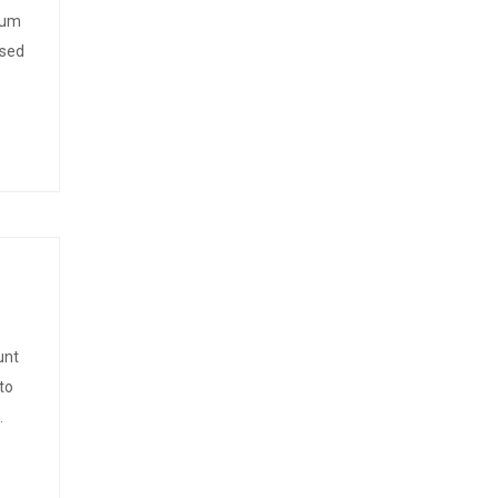
ium
 sed
unt
to