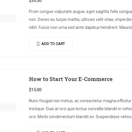
$
35.30
Proin congue vulputate augue, eget sagittis felis congu
non. Donec eu turpis mattis, ultrices velit vitae, imperdie
nibh. Fusce non urna sed ante dapibus hendrerit. Mauris
varius orci efficitur…
ADD TO CART
How to Start Your E-Commerce
$
15.00
Nunc feugiat nisi metus, ac consectetur magna efficitur
tristique. Duis at orci quis lectus convallis blandit in vehi
orci. Morbi condimentum blandit ex. Suspendisse vehicu
feugiat augue, euismod placerat…