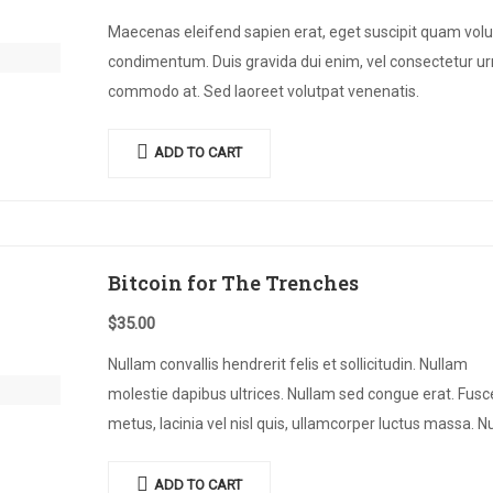
Maecenas eleifend sapien erat, eget suscipit quam volu
condimentum. Duis gravida dui enim, vel consectetur u
commodo at. Sed laoreet volutpat venenatis.
ADD TO CART
Bitcoin for The Trenches
$
35.00
Nullam convallis hendrerit felis et sollicitudin. Nullam
molestie dapibus ultrices. Nullam sed congue erat. Fusc
metus, lacinia vel nisl quis, ullamcorper luctus massa. N
nisi lectus, molestie mattis…
ADD TO CART