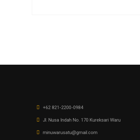
+62 821-2200-0984
Jl. Nusa Indah No. 170 Kureksari Waru
minuwarusatu@gmail.com