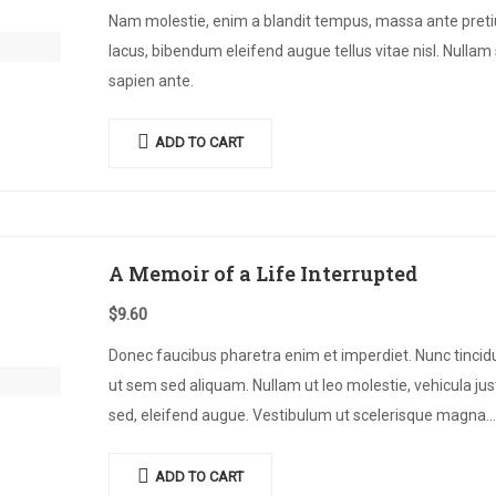
Nam molestie, enim a blandit tempus, massa ante pret
lacus, bibendum eleifend augue tellus vitae nisl. Nullam
sapien ante.
ADD TO CART
A Memoir of a Life Interrupted
$
9.60
Donec faucibus pharetra enim et imperdiet. Nunc tincid
ut sem sed aliquam. Nullam ut leo molestie, vehicula jus
sed, eleifend augue. Vestibulum ut scelerisque magna.
Aenean in odio congue,…
ADD TO CART