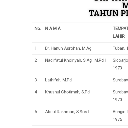
M
TAHUN P
No.
N A M A
TEMPAT
LAHIR
1
Dr. Hanun Asrohah, M.Ag
Tuban, 1
2
Nadlifatul Khoiriyah, S.Ag., M.Pd.I.
Sidoarjo
1973
3
Lathifah, M.Pd.
Surabaya
4
Khusnul Chotimah, S.Pd.
Surabay
1970
5
Abdul Rakhman, S.Sos.I.
Bungin T
1975