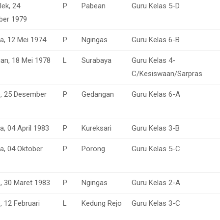
lek, 24
P
Pabean
Guru Kelas 5-D
ber 1979
a, 12 Mei 1974
P
Ngingas
Guru Kelas 6-B
n, 18 Mei 1978
L
Surabaya
Guru Kelas 4-
C/Kesiswaan/Sarpras
o, 25 Desember
P
Gedangan
Guru Kelas 6-A
, 04 April 1983
P
Kureksari
Guru Kelas 3-B
a, 04 Oktober
P
Porong
Guru Kelas 5-C
o, 30 Maret 1983
P
Ngingas
Guru Kelas 2-A
, 12 Februari
L
Kedung Rejo
Guru Kelas 3-C