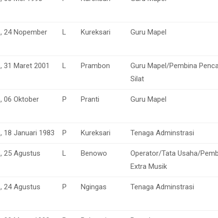
o, 24 Nopember
L
Kureksari
Guru Mapel
o, 31 Maret 2001
L
Prambon
Guru Mapel/Pembina Penc
Silat
, 06 Oktober
P
Pranti
Guru Mapel
, 18 Januari 1983
P
Kureksari
Tenaga Adminstrasi
o, 25 Agustus
L
Benowo
Operator/Tata Usaha/Pemb
Extra Musik
o, 24 Agustus
P
Ngingas
Tenaga Adminstrasi