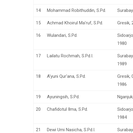
14
Mohammad Robithuddin, S.Pd.
Surabay
15
Achmad Khoirul Ma'ruf, S.Pd.
Gresik,
16
Wulandari, S.Pd.
Sidoarj
1980
17
Lailatu Rochmah, S.Pd.I.
Surabay
1989
18
A'yuni Qur'ana, S.Pd.
Gresik,
1986
19
Ayuningsih, S.Pd.
Nganjuk,
20
Chafidotul Ilma, S.Pd.
Sidoarj
1984
21
Dewi Umi Nasicha, S.Pd.I.
Surabay