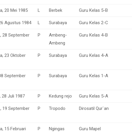
a, 20 Mei 1985
L
Berbek
Guru Kelas 5-B
 26 Agustus 1984
L
Surabaya
Guru Kelas 2-C
o, 28 September
P
Ambeng-
Guru Kelas 4-B
Ambeng
a, 23 Oktober
P
Surabaya
Guru Kelas 4-A
 08 September
P
Surabaya
Guru Kelas 1-A
 28 Juli 1987
P
Kedung rejo
Guru Kelas 5-A
o, 19 September
P
Tropodo
Dirosatil Qur`an
a, 15 Februari
P
Ngingas
Guru Mapel