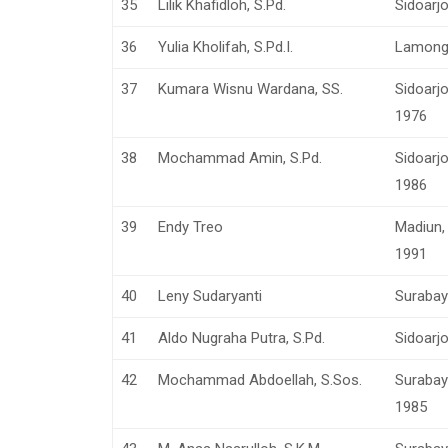
35
Lilik Khafidloh, S.Pd.
Sidoarj
36
Yulia Kholifah, S.Pd.I.
Lamonga
37
Kumara Wisnu Wardana, SS.
Sidoarj
1976
38
Mochammad Amin, S.Pd.
Sidoarjo
1986
39
Endy Treo
Madiun,
1991
40
Leny Sudaryanti
Surabaya
41
Aldo Nugraha Putra, S.Pd.
Sidoarj
42
Mochammad Abdoellah, S.Sos.
Surabay
1985