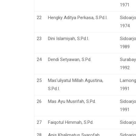
1971
22
Hengky Aditya Perkasa, S.Pd.I.
Sidoarj
1974
23
Dini Islamiyah, S.Pd.I.
Sidoarj
1989
24
Dendi Setyawan, S.Pd.
Surabay
1992
25
Mas'uliyatul Millah Agustina,
Lamonga
S.Pd.I.
1991
26
Mas Ayu Musrifah, S.Pd.
Sidoarj
1991
27
Faiqotul Himmah, S.Pd.
Sidoarjo
28
Anis Khalimatus Syarofah,
Sidoarj