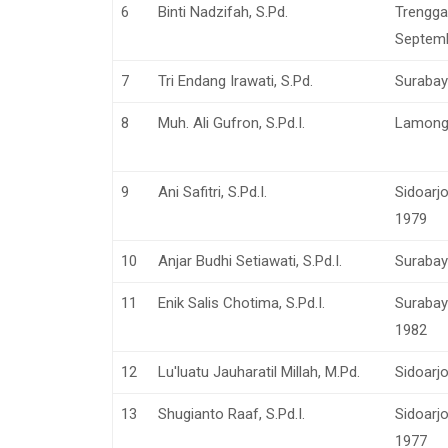
6
Binti Nadzifah, S.Pd.
Trengga
Septem
7
Tri Endang Irawati, S.Pd.
Surabay
8
Muh. Ali Gufron, S.Pd.I.
Lamonga
9
Ani Safitri, S.Pd.I.
Sidoarj
1979
10
Anjar Budhi Setiawati, S.Pd.I.
Surabaya
11
Enik Salis Chotima, S.Pd.I.
Surabay
1982
12
Lu'luatu Jauharatil Millah, M.Pd.
Sidoarj
13
Shugianto Raaf, S.Pd.I.
Sidoarjo
1977