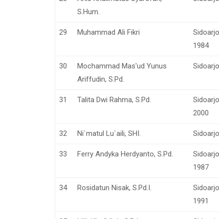
S.Hum.
29
Muhammad Ali Fikri
Sidoarj
1984
30
Mochammad Mas'ud Yunus
Sidoarj
Ariffudin, S.Pd.
31
Talita Dwi Rahma, S.Pd.
Sidoarjo
2000
32
Ni`matul Lu`aili, SHI.
Sidoarjo
33
Ferry Andyka Herdyanto, S.Pd.
Sidoarj
1987
34
Rosidatun Nisak, S.Pd.I.
Sidoarj
1991