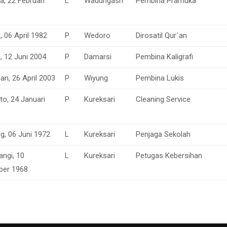
a, 22 Februari
L
Wadungasri
Pembina Pramuka
, 06 April 1982
P
Wedoro
Dirosatil Qur`an
, 12 Juni 2004
P
Damarsi
Pembina Kaligrafi
n, 26 April 2003
P
Wiyung
Pembina Lukis
to, 24 Januari
P
Kureksari
Cleaning Service
, 06 Juni 1972
L
Kureksari
Penjaga Sekolah
ngi, 10
L
Kureksari
Petugas Kebersihan
ber 1968