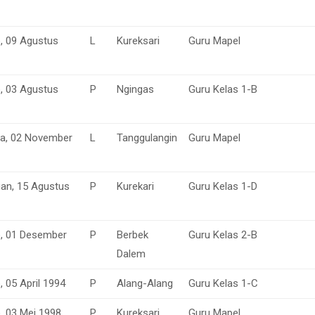
o, 09 Agustus
L
Kureksari
Guru Mapel
o, 03 Agustus
P
Ngingas
Guru Kelas 1-B
a, 02 November
L
Tanggulangin
Guru Mapel
n, 15 Agustus
P
Kurekari
Guru Kelas 1-D
o, 01 Desember
P
Berbek
Guru Kelas 2-B
Dalem
, 05 April 1994
P
Alang-Alang
Guru Kelas 1-C
o, 03 Mei 1998
P
Kureksari
Guru Mapel