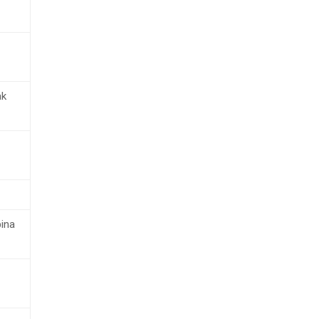
ak
ina