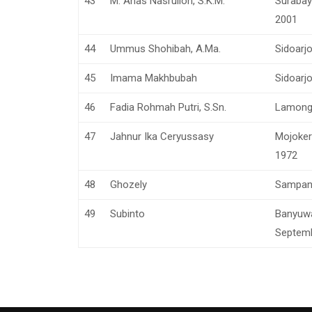
43
M. Anas Nasrulloh, S.K.M.
Surabay
2001
44
Ummus Shohibah, A.Ma.
Sidoarjo
45
Imama Makhbubah
Sidoarjo
46
Fadia Rohmah Putri, S.Sn.
Lamonga
47
Jahnur Ika Ceryussasy
Mojoker
1972
48
Ghozely
Sampang
49
Subinto
Banyuwa
Septem