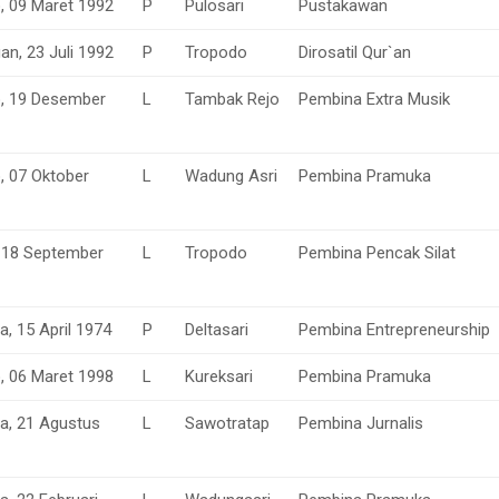
o, 09 Maret 1992
P
Pulosari
Pustakawan
n, 23 Juli 1992
P
Tropodo
Dirosatil Qur`an
o, 19 Desember
L
Tambak Rejo
Pembina Extra Musik
, 07 Oktober
L
Wadung Asri
Pembina Pramuka
 18 September
L
Tropodo
Pembina Pencak Silat
, 15 April 1974
P
Deltasari
Pembina Entrepreneurship
o, 06 Maret 1998
L
Kureksari
Pembina Pramuka
a, 21 Agustus
L
Sawotratap
Pembina Jurnalis