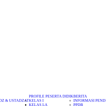
PROFILE PESERTA DIDIK
BERITA
DZ & USTADZAT
KELAS I
INFORMASI PEND
KELAS I-A
PPDB