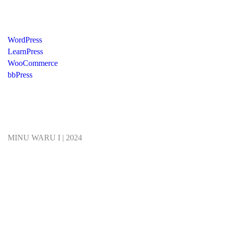
Recommend
WordPress
LearnPress
WooCommerce
bbPress
MINU WARU I | 2024